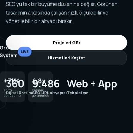
SEO'yu tek bir büyüme düzenine bağlar. Görünen
tasarımın arkasında çalışan hızlı, ölçülebilir ve
yönetilebilir bir altyapı bırakır.
Projeleri Gör
Growth
LIVE
System
Hizmetleri Keşfet
+71%
4.8x
360
9.486
Web + App
Form
Organik
dönüşümü
görünürlük
Dijital üretim
SEO URL altyapısı
Tek sistem