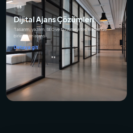
08
Dijital Ajans Çözümleri
Tasarım, yazılım, SEO ve büyümeyi tek sistemde
birleştiren ajans.
Detaya git