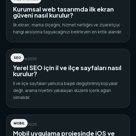
06 June 2026
Kurumsal web tasarımda ilk ekran
güveni nasıl kurulur?
İlk ekran; marka ölçeğini, hizmet netliğini ve ziyaretçiyi
hangi aksiyona taşıyacağınızı belirleyen en kritik alandır.
SEO
06 June 2026
Yerel SEO için il ve ilçe sayfaları nasıl
kurulur?
İl ve ilçe sayfaları yalnızca başlık değiştirilmiş kopyalar
değil, arama niyetini yakalayan düzenli içerik ağları
olmalıdır.
MOBIL
06 June 2026
Mobil uygulama projesinde iOS ve