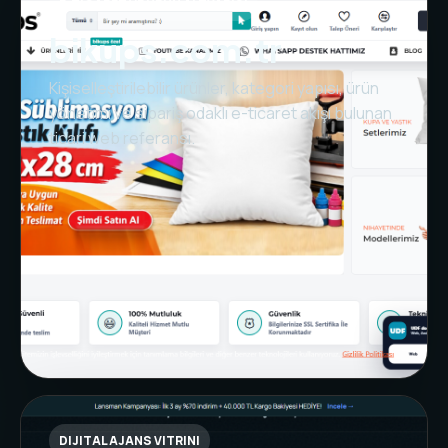
E-TICARET VE ÜRÜN ALTYAPISI
bikups.com.tr
Kişiselleştirilebilir ürünler, kategori yapısı, ürün
yönetimi ve sipariş odaklı e-ticaret akışı bulunan
ticari web referansı.
DIJITAL AJANS VITRINI