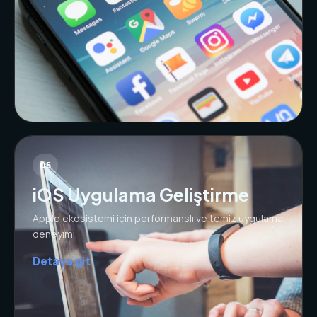
05
iOS Uygulama Geliştirme
Apple ekosistemi için performanslı ve temiz uygulama
deneyimi.
Detaya git