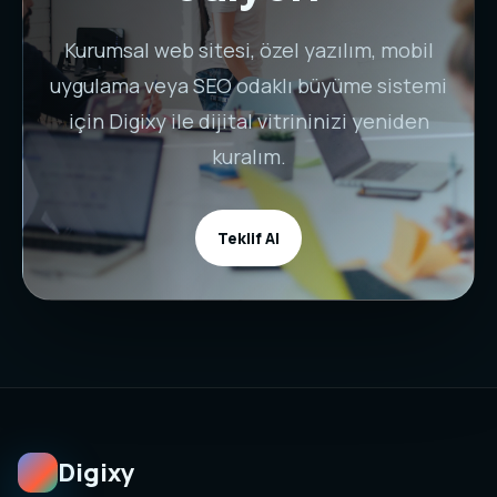
Kurumsal web sitesi, özel yazılım, mobil
uygulama veya SEO odaklı büyüme sistemi
için Digixy ile dijital vitrininizi yeniden
kuralım.
Teklif Al
Digixy