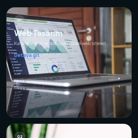
01
Web Tasarım
Kurumsal, hızlı ve dönüşüm odaklı web siteleri.
Detaya git
02