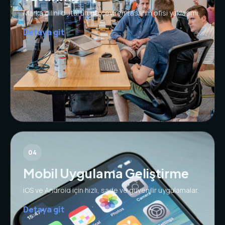
Marka dilini dijital ürüne çeviren tasarım ofisi yaklaşımı.
Detaya git
04
Mobil Uygulama Geliştirme
iOS ve Android için hızlı, sade ve güvenilir uygulamalar.
Detaya git