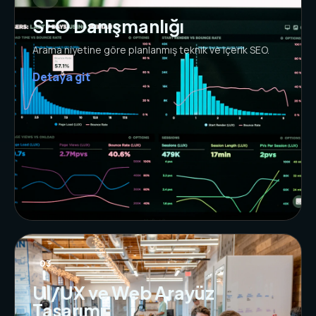
SEO Danışmanlığı
Arama niyetine göre planlanmış teknik ve içerik SEO.
Detaya git
03
UI/UX ve Web Arayüz
Tasarımı