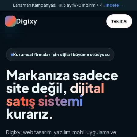
Lansman Kampanyası: İlk 3 ay %70 indirim + 40.000 TL Kargo Bakiyesi HEDİYE!
Incele →
Digixy
Teklif Al
Kurumsal firmalar için dijital büyüme stüdyosu
Markanıza sadece
site değil,
dijital
satış sistemi
kurarız.
Digixy; web tasarım, yazılım, mobil uygulama ve