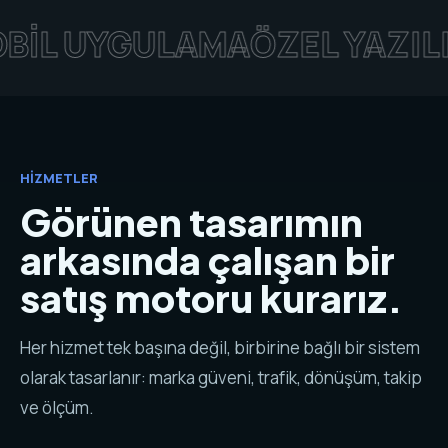
UYGULAMA
ÖZEL YAZILIM
DİJ
HIZMETLER
Görünen tasarımın
arkasında çalışan bir
satış motoru kurarız.
Her hizmet tek başına değil, birbirine bağlı bir sistem
olarak tasarlanır: marka güveni, trafik, dönüşüm, takip
ve ölçüm.